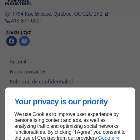
1794 Rue Bresse,
Québec, QC
G2G 2P2
418-871-0001
24h/24 | 7j/7
Accueil
Nous contacter
Politique de confidentialité
Plan du site
Your privacy is our priority
We use Cookies to improve user experience by
Haut de page
personalising content and ads, as well as
analyzing traffic and optimizing social networks
functionalities. By clicking "I Agree" you consent to
the use of Cookies from our providers
Google