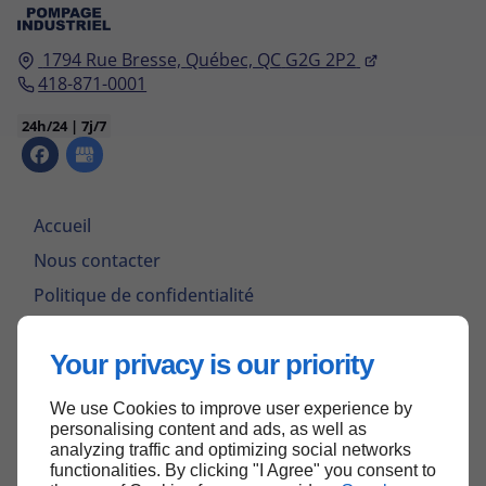
1794 Rue Bresse,
Québec, QC
G2G 2P2
418-871-0001
24h/24 | 7j/7
Accueil
Nous contacter
Politique de confidentialité
Plan du site
Your privacy is our priority
We use Cookies to improve user experience by
Haut de page
personalising content and ads, as well as
analyzing traffic and optimizing social networks
functionalities. By clicking "I Agree" you consent to