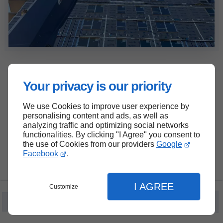
Your privacy is our priority
We use Cookies to improve user experience by
Génie-Civil
personalising content and ads, as well as
analyzing traffic and optimizing social networks
functionalities. By clicking "I Agree" you consent to
Ce domaine de la construction est très exigeant pour
the use of Cookies from our providers
Google
les entreprises de pompage de béton. Que ce soit
Facebook
.
des travaux de bétonnage de pieux, de pont ou de
viaducs, de jour ou de nuit, Pompage Industriel est
toujours prête à travailler avec vous.
I AGREE
Customize
Fr
En
Notre flotte de pompe munies principalement du
Menu
Infos
Contact
même modèle de système de pompage permet